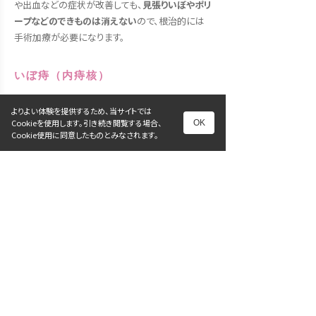
や出血などの症状が改善しても、
見張りいぼやポリ
ープなどのできものは消えない
ので、根治的には
手術加療が必要になります。
いぼ痔（内痔核）
肛門部の腫れを伴うような脱出したいぼ痔に対し
よりよい体験を提供するため、当サイトでは
Cookieを使用します。引き続き閲覧する場合、
OK
てはまずは座薬等を使用しつつ、できるだけ指で還
Cookie使用に同意したものとみなされます。
納することが非常に重要です。 脱出して戻らない
状態での手術は創部が大きくなってしまうので、基
本的にはある程度薬で落ち着かせるところから始
まります。 急性期の腫れが改善しても脱出を繰
り返すようであれば根治的には手術をおすすめし
ます。
肛門周囲膿瘍
基本的には局所麻酔をして切開することでたまっ
た膿を出す必要があります。 肛門周囲膿瘍の背景