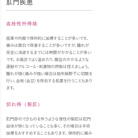
肛門疾患
血栓性外痔核
座薬や内服で保存的に加療することが多いです。
痛みは数日で改善することが多いですが、腫れが
完全に消退するまでには時間がかかることが多い
です。 お風呂でよく温めたり、腹圧のかかるような
運動やアルコール・刺激物の摂取は控えましょう。
腫れが強く痛みが強い場合は局所麻酔下に切開を
行い、血栓（血豆）を除去する処置を行うこともあり
ます。
切れ痔（裂肛）
肛門部のできものを伴うような慢性の裂肛は肛門
自体が狭くなっていることも多く、その場合は手術
加療をおすすめすることもあります。 保存的に痛み