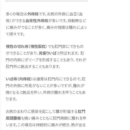
多くの場合は
外痔核
です。お尻の外側に血豆（血
栓）ができる
血栓性外痔核
が多いです。体動時など
に痛みがでることが多く、痛みの程度は腫れによっ
て様々です。
慢性の切れ痔（慢性裂肛）
でも肛門部にできもの
ができることがあり、
見張りいぼ
と呼ばれます。 肛
門の内側にポリープを形成することもあり、それが
肛門外に脱出することもあります。
いぼ痔（内痔核）
は通常は肛門内にできるので、肛
門の外側に所見がないことが多いですが、腫れが
強くなると脱出を伴い、外側の腫れを伴うこともあ
ります。
お尻のまわりに感染を起こして膿が貯留する
肛門
周囲膿瘍
も強い痛みとともに肛門周囲に腫れを伴
います。この場合は持続的に痛みが続き、熱が出る