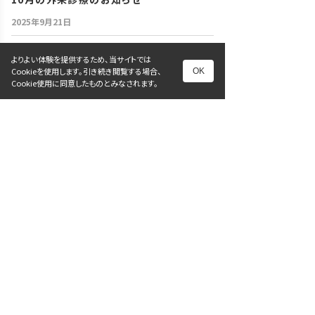
2025年9月21日
休診情報
よりよい体験を提供するため、当サイトでは
Cookieを使用します。引き続き閲覧する場合、
9月30日～10月4日まで院長外来は休診に
OK
Cookie使用に同意したものとみなされます。
なります
2025年9月8日
休診情報
9月10日女性医師外来休診のお知らせ
2025年8月21日
休診情報
9月の外来診療のお知らせ
2025年8月21日
次へ