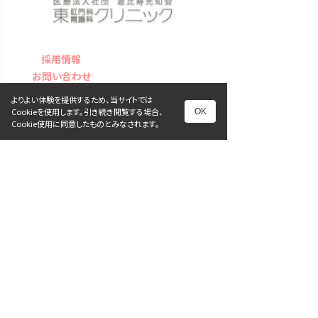
採用情報
お問い合わせ
プライバシーポリシー
よりよい体験を提供するため、当サイトでは
サイトマップ
Cookieを使用します。引き続き閲覧する場合、
OK
Cookie使用に同意したものとみなされます。
〒150-0013 渋谷区恵比寿1-9-7 ITOX 3F
TEL 03-3280-0021
FAX 03-3280-6600
アクセス ・JR恵比寿駅東口より徒歩２分
・東京メトロ日比谷線恵比寿駅１番出口よ
り徒歩３分
・渋谷、中目黒、代官山エリアからも通院し
やすい立地です
FOLLOW ME