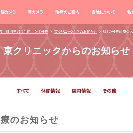
大腸カメラ
胃カメラ
治療のご案内
当院について
名
メラ 肛門日帰り手術 女性外来
東クリニックからのお知らせ
8月の外来診療の
東クリニックからのお知らせ
すべて
休診情報
院内情報
その他
診療のお知らせ