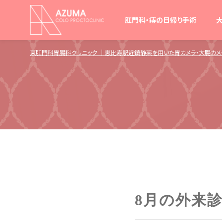
肛門科・痔の日帰り手術
東肛門科胃腸科クリニック ｜恵比寿駅近鎮静薬を用いた胃カメラ・大腸カ
8月の外来