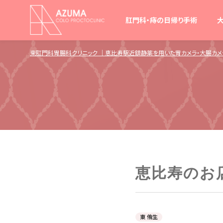
肛門科・痔の日帰り手術
東肛門科胃腸科クリニック ｜恵比寿駅近鎮静薬を用いた胃カメラ・大腸カ
恵比寿のお店
東 侑生