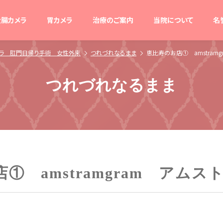
大腸カメラ
胃カメラ
治療のご案内
当院について
名
メラ 肛門日帰り手術 女性外来
つれづれなるまま
恵比寿のお店① amstram
つれづれなるまま
① amstramgram アム