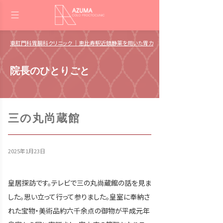
東肛門科胃腸科クリニック ｜恵比寿駅近鎮静薬を用いた胃カメラ・大腸カメラ 肛門日帰
院長のひとりごと
三の丸尚蔵館
2025年1月23日
皇居探訪です。テレビで三の丸尚蔵館の話を見ま
した。思い立って行って参りました。皇室に奉納さ
れた宝物・美術品約六千余点の御物が平成元年