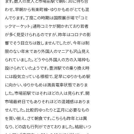
ます。数人の友人と市場前駅で朝6：30に待ち合
わせ、早朝から有楽町線・ゆりかもめがとても混
んでります。丁度この時期は国際展示場で「コミ
ックマーケット」通称コミケが開かれており若者
が多く見受けられるのですが、昨年はコロナの影
響でそう目立ちは致しませんでしたが、今年は制
限のない年末であり外国人のマニアも沢山見え
られていました。どうやら外国人の方の入場枠も
設けられていたようです。豊洲駅での乗り換え時
には殺気立っている様相で、足早にゆりかもめ駅
に向かい、ゆりかもめは満員電車状態でありま
した。市場前駅ではそれほどの人は見られず、開
市場最終日でもありそれほどの混雑感はありま
せんでした。比較的ゆったりと正月に必要なもの
を買い揃え、さて朝食です。こちらも昨年とは異
なり、どの店も行列ができておりました。結局いつ