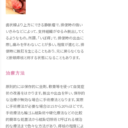
歯状線より上方にできる静脈瘤で、排便時の強い
いきみなどによって、支持組織がゆるみ脱出してく
るようなもの。所謂、「いぼ痔」で、排便時の出血に
際し痛みを伴わないことが多い。程度が進むと、排
便時に脱肛を生じることもあり、元に戻らなくなる
と嵌頓痔核と称する状態になることもあります。
治療方法
原則的には保存的に坐剤、軟膏等を使って自覚症
状の改善をはかります。脱出や出血を伴い、保存的
な治療が無効な場合に手術療法となります。実際
に手術療法が必要な場合は15から20％ほどです。
手術療法も輪ゴム結紮術や硬化療法などの比較
的簡単な処置法から結紮切除術と呼ばれる根治
的な療法まで色々な方法があり、痔核の程度によ