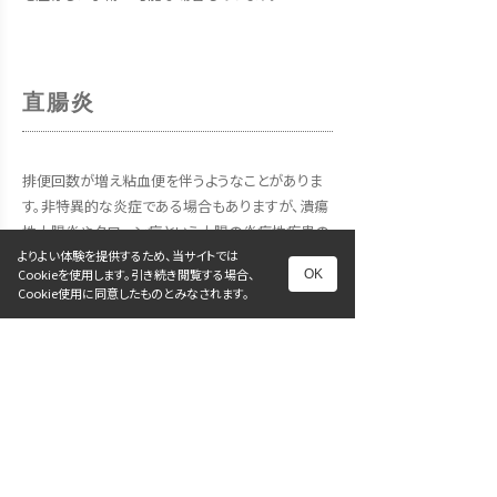
直腸炎
排便回数が増え粘血便を伴うようなことがありま
す。非特異的な炎症である場合もありますが、潰瘍
性大腸炎やクローン病という大腸の炎症性疾患の
よりよい体験を提供するため、当サイトでは
初期症状であることもあります。内視鏡検査などを
Cookieを使用します。引き続き閲覧する場合、
OK
行い、確定診断には組織検査が必要です。
Cookie使用に同意したものとみなされます。
治療方法
原因は様々あるため、細菌学的検査や病理学的検
査を行い原因を特定します。それから座薬や内服薬
などで治療します。