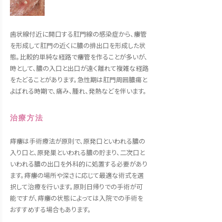
歯状線付近に開口する肛門線の感染症から、瘻管
を形成して肛門の近くに膿の排出口を形成した状
態。比較的単純な経路で瘻管を作ることが多いが、
時として、膿の入口と出口が遠く離れて複雑な経路
をたどることがあります。急性期は肛門周囲膿瘍と
よばれる時期で、痛み、腫れ、発熱などを伴います。
治療方法
痔瘻は手術療法が原則で、原発口といわれる膿の
入り口と、原発巣といわれる膿の貯まり、二次口と
いわれる膿の出口を外科的に処置する必要があり
ます。痔瘻の場所や深さに応じて最適な術式を選
択して治療を行います。原則日帰りでの手術が可
能ですが、痔瘻の状態によっては入院での手術を
おすすめする場合もあります。